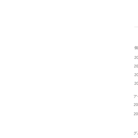
​
2
2
2
2
​
20
20
​