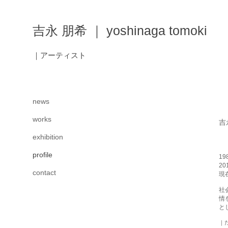
吉永 朋希 ｜ yoshinaga tomoki
｜アーティスト
news
works
吉永
exhibition
profile
1
2
contact
現
社
情
と
｜