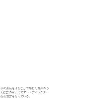
普段の生活を送るなかで感じた自身の心
たんぽぽの家」にてアートディレクター
の企画運営を行っている。