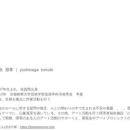
 朋希 ｜ yoshinaga tomoki
987年生まれ、佐賀県出身
010年 京都精華大学芸術学部造形学科洋画専攻 卒業
在、京都を拠点に作家活動を行う
会のルールに対する疑問や疑念、人との関わりの中で生まれる不安や葛藤、、、。
をテーマに、心象風景を描いている。その他、アート活動を行う障害者福祉施設「
して勤務。障害のある人のアート活動のサポートと、展覧会やアートプロジェクト
たんぽぽの家：
https://tanpoponoye.org/