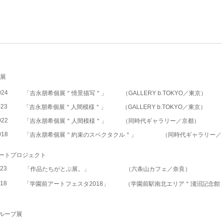
個展
024
「吉永朋希個展＂情景描写＂」
（GALLERY b.TOKYO／東京）
023
「吉永朋希個展＂人間模様＂」
（GALLERY b.TOKYO／東京）
022
「吉永朋希個展＂人間模様＂」
（同時代ギャラリー／京都）
018
「吉永朋希個展＂約束のスペクタクル＂」
（同時代ギャラリー／
アートプロジェクト
23
「作品たちがとぶ展。」
（六条山カフェ／奈良）
18
「学園前アートフェスタ2018」
（学園前駅南北エリア＂淺沼記念館
グループ展