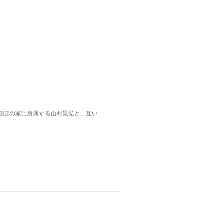
ぽぽの家に所属する山村晃弘と、互い