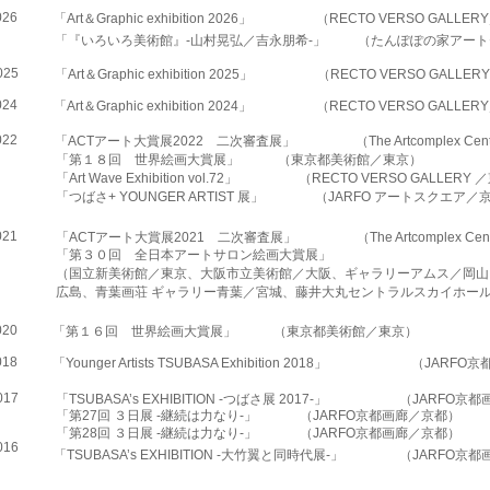
026
「Art＆Graphic exhibition 2026」
（RECTO VERSO GALLE
「『いろいろ美術館』-山村晃弘／吉永朋希-」
（たんぽぽの家アート
025
「Art＆Graphic exhibition 2025」
（RECTO VERSO GALLE
024
「Art＆Graphic exhibition 2024」
（RECTO VERSO GALLE
022
「ACTアート大賞展2022 二次審査展」
（The Artcomplex Ce
「第１８回 世界絵画大賞展」
（東京都美術館／東京）
「Art Wave Exhibition vol.72」
（RECTO VERSO GALLERY
「つばさ+ YOUNGER ARTIST 展」
（JARFO アートスクエア／
021
「ACTアート大賞展2021 二次審査展」
（The Artcomplex Ce
「第３０回 全日本アートサロン絵画大賞展」
（国立新美術館／東京、大阪市立美術館／大阪、
ギャラリーアムス／岡山
広島、青葉画荘 ギャラリー青葉／宮城、藤井大丸セントラルスカイホー
020
「第１６回 世界絵画大賞展」
（東京都美術館／東京）
018
「Younger Artists TSUBASA Exhibition 2018」
（JARFO
017
「TSUBASA’s EXHIBITION -つばさ展 2017-」
（JARFO京
「第27回 ３日展 -継続は力なり-」
（JARFO京都画廊／京都）
「第28回 ３日展 -継続は力なり-」
（JARFO京都画廊／京都）
016
「TSUBASA’s EXHIBITION -大竹翼と同時代展-」
（JARFO京