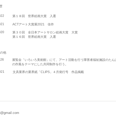
賞歴
022
第１８回 世界絵画大賞 入選
021
ACTアート大賞展2021 佳作
020
第３０回 全日本アートサロン絵画大賞 大賞
第１６回 世界絵画大賞 入選
その他
026
展覧会「いろいろ美術館」にて、アート活動を行う障害者福祉施設のたん
の作風をテーマにした共同制作を行う。
021
文具業界の業界紙「CLIPS」４月発行号 作品掲載
13@gmail.com