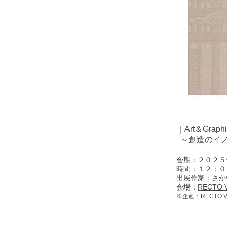
｜Art＆Graphic
～創造のイノ
会期：２０２５
時間：１２：０
出展作家：さか
会場：
RECTO
※企画：RECTO V