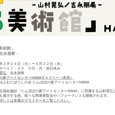
美術館」
吉永朋希 -
年２月２４日（火）〜４月２２日（水）
０〜１７：００ ※日・月・祝日休み
晃弘
、吉永朋希
の家アートセンターHANAギャラリー（奈良）
法人わたぼうしの会 たんぽぽの家アートセンターHANA
る福祉施設「たんぽぽの家アートセンターHANA」に所属する山村晃弘
も展示する他、様々な関連展覧会やパフォーマンスも開催されます。
詳しくは本展のフライヤーをご覧ください。