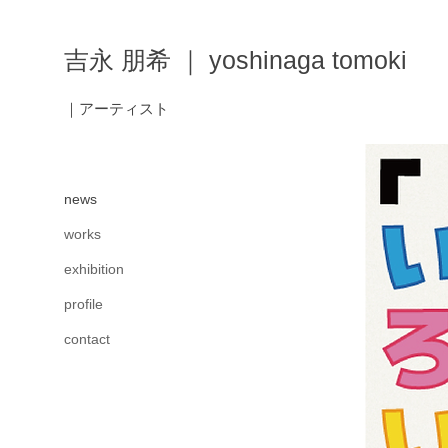
吉永 朋希 ｜ yoshinaga tomoki
｜アーティスト
news
works
exhibition
profile
contact